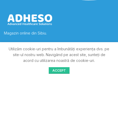
Magazin online din Sibiu.
Strada Timisoara, Nr. 6, Loc. Sibiu
Utilizăm cookie-uri pentru a îmbunătăți experiența dvs. pe
Telefon: +40753234376
site-ul nostru web.
Navigând pe acest site, sunteți de
acord cu utilizarea noastră de cookie-uri.
LINK-URI UTILE
ACCEPT
Termeni si conditii
Comanda si Livrarea
Metode de plata
Contact
CONTUL MEU