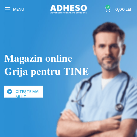
0
MENU
0,00
LEI
Magazin online
wc-
Grija pentru TINE
CITEȘTE MAI
MULT
wc-