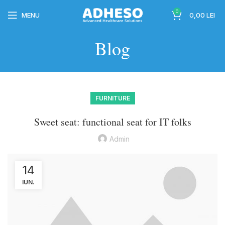
0
MENU
0,00
LEI
Blog
wc-
FURNITURE
Sweet seat: functional seat for IT folks
Admin
14
wc-
IUN.