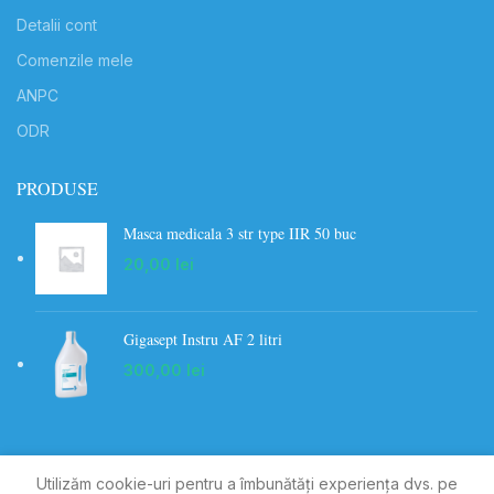
Detalii cont
Comenzile mele
ANPC
ODR
PRODUSE
Masca medicala 3 str type IIR 50 buc
20,00
lei
Gigasept Instru AF 2 litri
300,00
lei
Utilizăm cookie-uri pentru a îmbunătăți experiența dvs. pe