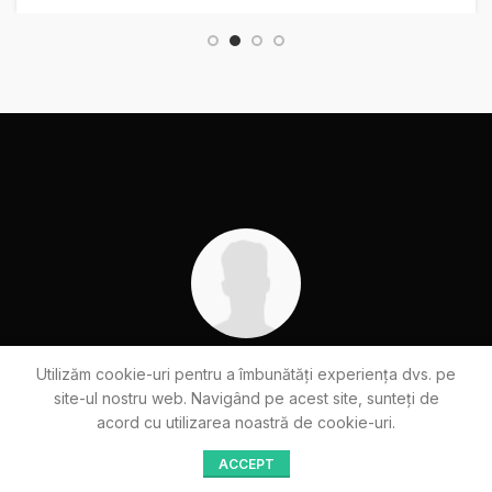
Utilizăm cookie-uri pentru a îmbunătăți experiența dvs. pe
site-ul nostru web.
Navigând pe acest site, sunteți de
Suscipit a suspendisse aliquam vestibulum sed nascetur id
acord cu utilizarea noastră de cookie-uri.
massa dictum pulvinar a erat per parturient dui id justo
maecenas fermentum. Lacus habitant mi ipsum pharetra etiam
ACCEPT
leo parturient suspendisse a hac inceptos posuere