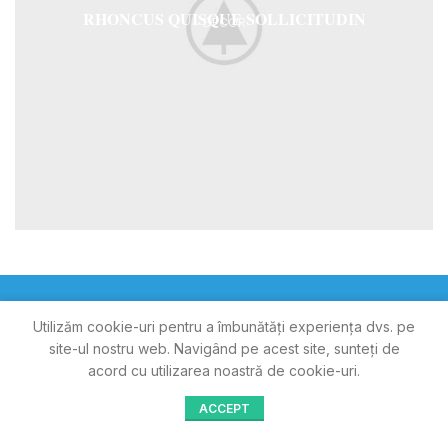
RHONCUS QUISQUE SOLLICITUDIN
DECOR
Utilizăm cookie-uri pentru a îmbunătăți experiența dvs. pe
site-ul nostru web.
Navigând pe acest site, sunteți de
acord cu utilizarea noastră de cookie-uri.
Magazin online din Sibiu.
ACCEPT
Strada Timisoara, Nr. 6, Loc. Sibiu