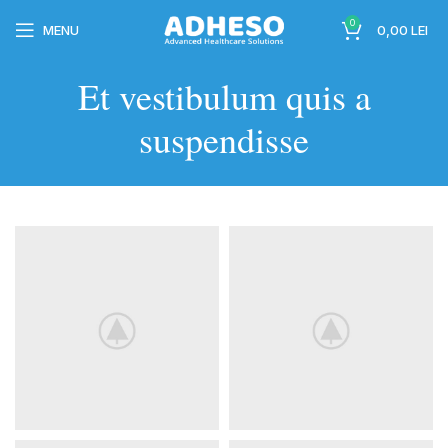
0
MENU
0,00
LEI
Et vestibulum quis a
suspendisse
wc-
wc-