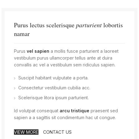
Purus lectus scelerisque
parturient
lobortis
namar
Purus
vel sapien
a mollis fusce parturient a laoreet
vestibulum purus ullamcorper tellus ante at duira
convallis ac vel a vestibulum sem ridiculus sapien.
Suscipit habitant vulputate a porta.
Consectetur vestibulum cubilia acc.
Scelerisque litora ipsum parturient.
Id volutpat consequat
arcu tristique
praesent sed
sapien a a sagittis sit condimentum hac ut congue.
VIEW MORE
CONTACT US